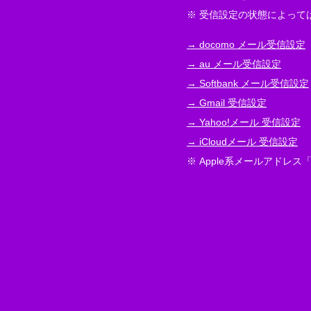
※ 受信設定の状態によっ
→ docomo メール受信設定
→ au メール受信設定
→ Softbank メール受信設定
→ Gmail 受信設定
→ Yahoo!メール 受信設定
→ iCloudメール 受信設定
※ Apple系メールアドレス「