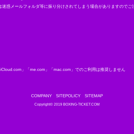
ては迷惑メールフォルダ等に振り分けされてしまう場合がありますのでご
iCloud.com」「me.com」「mac.com」でのご利用は推奨しません
COMPANY
SITEPOLICY
SITEMAP
Copyright© 2019
BOXING-TICKET.COM