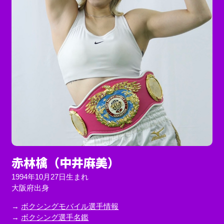
赤林檎（中井麻美）
1994年10月27日生まれ
大阪府出身
→
ボクシングモバイル選手情報
→
ボクシング選手名鑑