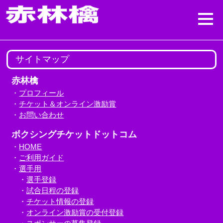
サイトマップ
赤林檎
・
プロフィール
・
チケット＆オンライン激励賞
・
お問い合わせ
ボクシングチケットドットコム
・
HOME
・
ご利用ガイド
・
選手用
・
選手登録
・
試合日程の登録
・
チケット情報の登録
・
オンライン激励賞の受付登録