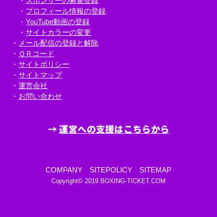
・
スポンサーの募集登録
・
プロフィール情報の登録
・
YouTube動画の登録
・
サイトカラーの変更
・
メール配信の登録と解除
・
ＱＲコード
・
サイトポリシー
・
サイトマップ
・
運営会社
・
お問い合わせ
→
運営への支援はこちらから
COMPANY
SITEPOLICY
SITEMAP
Copyright© 2019
BOXING-TICKET.COM